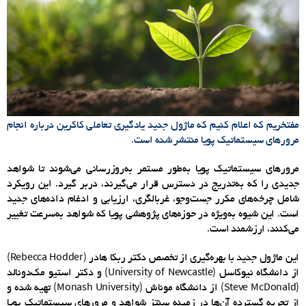
مفتخریم که اعلام کنیم که ماژول جدید یادگیری تعاملی کاکرین درباره انجام
مرورهای سیستماتیک پویا منتشر شده است.
مرورهای سیستماتیک پویا به‌طور مستمر به‌روزرسانی می‌شو
ند
تا شواهد
جدیدی را که به‌تدریج در دسترس قرار می‌گیرند، دربر گیرد. این رویکرد
شامل چرخه‌های مکرر جست‌وجو، غربالگری، ارزیابی و ادغام داده‌های جدید
است. این شیوه به‌ویژه در حوزه‌های پژوهشی پویا که شواهد به‌سرعت تغییر
می‌کنند، ارزشمند است
.
این ماژول جدید با بهره‌گیری از تخصص دکتر ربکا هادر (
Rebecca Hodder
)
از دانشگاه نیوکاسل (
University of Newcastle
) و دکتر استیو مک‌دونالد
(
Steve McDonald
) از دانشگاه موناش (
Monash University
) تهیه شده و
از تجربه گسترده آن‌ها در زمینه سنتز شواهد و مرورهای سیستماتیک پویا