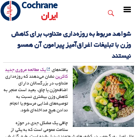
Cochrane
Skip
to
ایران
main
content
شواهد مربوط به روزه‌داری متناوب برای کاهش
وزن با تبلیغات اغراق‌آمیز پیرامون آن همسو
نیستند
یافته
های
یک مطالعه مروری جدید
کاکرین
نشان می
دهند که روزه
داری
متناوب در بزرگسالان دارای
اضافه
وزن یا چاق، بعید است منجر به
کاهش وزن بیشتری نسبت به
توصیه
های غذایی مرسوم یا انجام
ندادن هیچ مداخله
ای شود.
چاقی یک مشکل جدی در حوزه
سلامت عمومی است که به یکی از
علل اصلی مرگ
ومیر در کشورهای ثروتمند تبدیل شده است. طبق گزارش