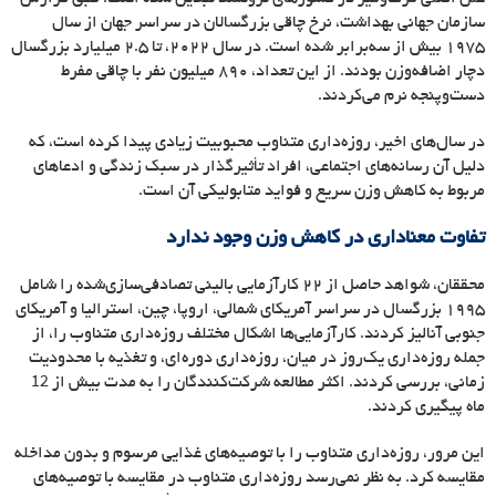
سازمان جهانی بهداشت، نرخ چاقی بزرگسالان در سراسر جهان از سال
۱۹۷۵ بیش از سه
برابر شده است. در سال ۲۰۲۲، تا ۲.۵ میلیارد بزرگسال
دچار اضافه
وزن بودند. از این تعداد، ۸۹۰ میلیون نفر با چاقی مفرط
دست
وپنجه نرم می
کردند.
در سال
های اخیر، روزه
داری متناوب محبوبیت زیادی پیدا کرده است، که
دلیل آن رسانه
های اجتماعی، افراد تأثیرگذار در سبک زندگی و ادعاهای
مربوط به کاهش وزن سریع و فواید متابولیکی آن است.
تفاوت معناداری در کاهش وزن وجود ندارد
محققان، شواهد حاصل از ۲۲ کارآزمایی بالینی تصادفی
سازی
شده را شامل
۱۹۹۵ بزرگسال در سراسر آمریکای شمالی، اروپا، چین، استرالیا و آمریکای
جنوبی آنالیز کردند. کارآزمایی
ها اشکال مختلف روزه
داری متناوب را، از
جمله روزه
داری یک
روز در میان، روزه
داری دوره
ای، و تغذیه با محدودیت
زمانی، بررسی کردند. اکثر مطالعه شرکت
کنندگان را به مدت بیش از 12
ماه پیگیری کردند.
این مرور، روزه
داری متناوب را با توصیه
های غذایی مرسوم و بدون مداخله
مقایسه کرد. به نظر نمی
رسد روزه
داری متناوب در مقایسه با توصیه
های