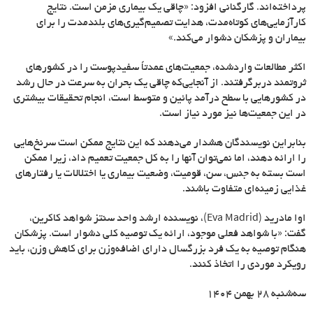
پرداخته
اند. گارگنانی افزود: «چاقی یک بیماری مزمن است. نتایج
کارآزمایی
های کوتاه
مدت، هدایت تصمیم
گیری
های بلندمدت را برای
بیماران و پزشکان دشوار می
کند.»
اکثر مطالعات واردشده، جمعیت
های عمدتاً سفیدپوست را در کشورهای
ثروتمند دربرگرفتند. از آنجایی
که چاقی یک بحران به سرعت در حال رشد
در کشورهایی با سطح درآمد پائین و متوسط است، انجام تحقیقات بیشتری
در این جمعیت
ها نیز مورد نیاز است.
بنابراین نویسندگان هشدار می
دهند که این نتایج ممکن است سرنخ
هایی
را ارائه دهند، اما نمی
توان آنها را به کل جمعیت تعمیم داد، زیرا ممکن
است بسته به جنس، سن، قومیت، وضعیت بیماری یا اختلالات یا رفتارهای
غذایی زمینه
ای متفاوت باشند.
اوا مادرید (
Eva Madrid
)، نویسنده ارشد واحد سنتز شواهد کاکرین،
گفت: «با شواهد فعلی موجود، ارائه یک توصیه کلی دشوار است. پزشکان
هنگام توصیه به یک فرد بزرگسال دارای اضافه
وزن برای کاهش وزن، باید
رویکرد موردی را اتخاذ کنند.
سه‌شنبه ۲۸ بهمن ۱۴۰۴