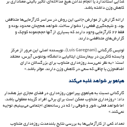
غذایی استاندارد یا انجام ندادن هیچ مداخله
ای، تأثیر بالینی معناداری بر
کاهش وزن داشته باشد.
ارائه گزارش از عوارض جانبی این روش در سراسر کارآزمایی
ها متناقض
بود، و نتیجه
گیری قطعی را دشوار ساخت. شواهد هم
چنان محدود بوده و
فقط ۲۲ کارآزمایی
وجود دارند که بسیاری از آنها حجم
نمونه کوچک و
گزارش
های متناقضی دارند.
لوئیس گارگنانی (
Luis Garegnani
)، نویسنده
اصلی این مرور از مرکز
وابسته کاکرین در بیمارستان ایتالیایی دانشگاه بوئنوس آیرس، معتقد
است: «به نظر نمی
رسد روزه
داری متناوب برای بزرگسالان دارای
اضافه
وزن یا چاقی که سعی در کاهش وزن دارند، مؤثر باشد.»
هیاهو بر شواهد غلبه می
کند
گارگنانی نسبت به هیاهوی پیرامون روزه
داری در فضای مجازی نیز هشدار
داد: «روزه
داری متناوب ممکن است برای برخی افراد گزینه معقولی باشد،
اما شواهد فعلی، شور و شوقی را که در رسانه
های اجتماعی می
بینیم، توجیه
نمی
کند.»
تعداد کمی از کارآزمایی
ها به بررسی نتایج بلندمدت روزه
داری متناوب